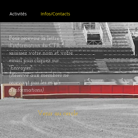
Activités
Infos/Contacts
Pour recevoir la lettre
d'information du CTB,
saisissez votre nom et votre
email puis cliquez sur
"Envoyer".
(Réservé aux membres ne
recevant pas les mails
d'informations)
Venir au cercle