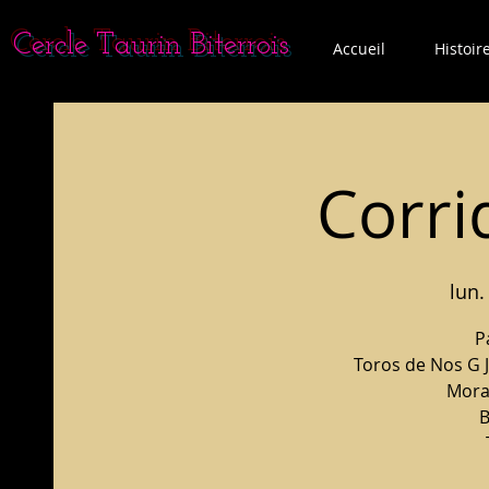
Cercle Taurin Biterrois
Accueil
Histoir
Corri
lun.
P
Toros de Nos G J
Mora
B